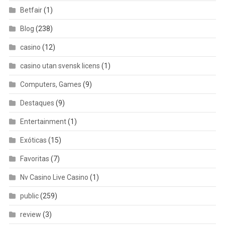
Betfair
(1)
Blog
(238)
casino
(12)
casino utan svensk licens
(1)
Computers, Games
(9)
Destaques
(9)
Entertainment
(1)
Exóticas
(15)
Favoritas
(7)
Nv Casino Live Casino
(1)
public
(259)
review
(3)