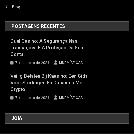
Blog
POSTAGENS RECENTES
Duel Casino: A Segurança Nas
Transações E A Proteção Da Sua
Conta
7 de agosto de 2026
MUDMÍSTICAS
Veilig Betalen Bij Kaasino: Een Gids
Voor Stortingen En Opnames Met
Crypto
7 de agosto de 2026
MUDMÍSTICAS
JOIA