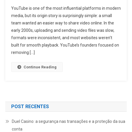
The
YouTube is one of the most influential platforms in modern
Founding
media, but its origin story is surprisingly simple: a small
Of
team wanted an easier way to share video online. In the
YouTube
early 2000s, uploading and sending video files was slow,
A
Short
formats were inconsistent, and most websites weren’t
History
built for smooth playback. YouTube’s founders focused on
removing […]
Continue Reading
POST RECENTES
Duel Casino: a segurança nas transações e a proteção da sua
conta