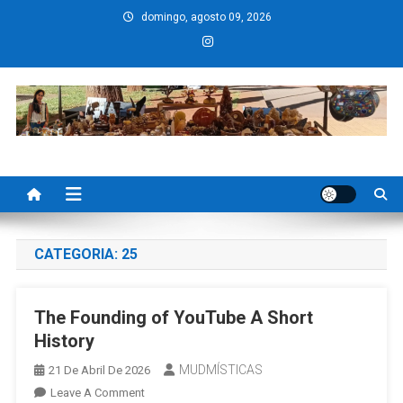
Skip
domingo, agosto 09, 2026
to
content
MUDMISTICA : Cristais
Descubra a energia e o poder dos Cristais e Pedras Naturais em
nossos Artigos. Aqui irá conhecer uma seleção de minerais, suas
Naturais e Pedras Misticas
propriedades energéticas, espirituais e lapidações de joias perfeita.
CATEGORIA:
25
The Founding of YouTube A Short
History
MUDMÍSTICAS
21 De Abril De 2026
On
Leave A Comment