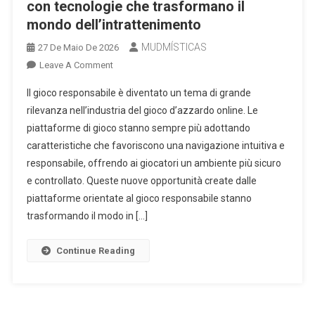
con tecnologie che trasformano il
mondo dell’intrattenimento
MUDMÍSTICAS
27 De Maio De 2026
On
Leave A Comment
Nuove
Il gioco responsabile è diventato un tema di grande
Opportunità
rilevanza nell’industria del gioco d’azzardo online. Le
Create
piattaforme di gioco stanno sempre più adottando
Da
caratteristiche che favoriscono una navigazione intuitiva e
Le
Piattaforme
responsabile, offrendo ai giocatori un ambiente più sicuro
Orientate
e controllato. Queste nuove opportunità create dalle
Al
piattaforme orientate al gioco responsabile stanno
Gioco
trasformando il modo in […]
Responsabile
Con
Continue Reading
Caratteristiche
Che
Favoriscono
Una