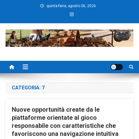
Skip
quinta-feira, agosto 06, 2026
to
content
MUDMISTICA : Cristais
Descubra a energia e o poder dos Cristais e Pedras Naturais em
nossos Artigos. Aqui irá conhecer uma seleção de minerais, suas
Naturais e Pedras Misticas
propriedades energéticas, espirituais e lapidações de joias perfeita.
CATEGORIA:
7
Nuove opportunità create da le
piattaforme orientate al gioco
responsabile con caratteristiche che
favoriscono una navigazione intuitiva