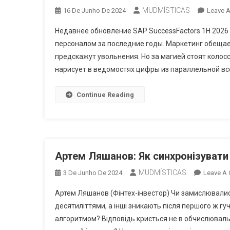
MUDMÍSTICAS
16 De Junho De 2024
Leave 
Недавнее обновление SAP SuccessFactors 1H 2026
персоналом за последние годы. Маркетинг обещае
предскажут увольнения. Но за магией стоят колос
нарисует в ведомостях цифры из параллельной все
Continue Reading
Артем Ляшанов: Як синхронізувати
MUDMÍSTICAS
3 De Junho De 2024
Leave A
Артем Ляшанов (Фінтех-інвестор) Чи замислювалися
десятиліттями, а інші зникають після першого ж г
алгоритмом? Відповідь криється не в обчислювальні