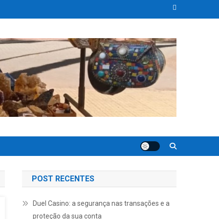
ropriedades energéticas, espirituais e lapidações de joias perfeita.
POST RECENTES
Duel Casino: a segurança nas transações e a
proteção da sua conta