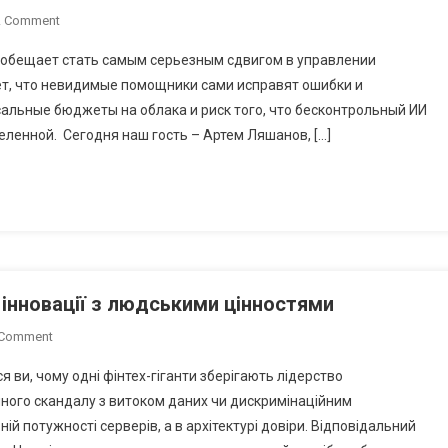
On
A Comment
Артем
 обещает стать самым серьезным сдвигом в управлении
Ляшанов
т, что невидимые помощники сами исправят ошибки и
Разбирает
сальные бюджеты на облака и риск того, что бесконтрольный ИИ
Сдвиг
ленной. Сегодня наш гость – Артем Ляшанов, […]
В
SAP
За
Последние
Годы
 інновації з людськими цінностями
On
 Comment
Артем
 ви, чому одні фінтех-гіганти зберігають лідерство
Ляшанов:
учного скандалу з витоком даних чи дискримінаційним
Як
й потужності серверів, а в архітектурі довіри. Відповідальний
Синхронізувати