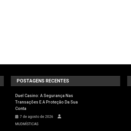
Of
The
Game
In
Banking
Compliance
POSTAGENS RECENTES
Duel Casino: A Segurança Nas
Transações E A Proteção Da Sua
Conta
7 de agosto de 2026
MUDMÍSTICAS