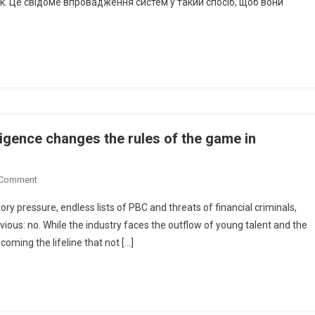
к. Це свідоме впровадження систем у такий спосіб, щоб вони
Інновації
З
Людськими
Цінностями
ligence changes the rules of the game in
On
 Comment
Artem
ry pressure, endless lists of PBC and threats of financial criminals,
Lyashanov:
vious: no. While the industry faces the outflow of young talent and the
How
becoming the lifeline that not […]
Artificial
Intelligence
Changes
The
Rules