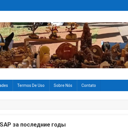
aturais e Pedras Misticas
is em nossos Artigos. Aqui irá conhecer uma seleção de minerais, suas p
dades
Termos De Uso
Sobre Nós
Contato
 SAP за последние годы