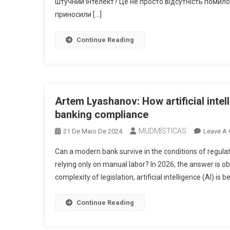
штучний інтелект? Це не просто відсутність помило
приносили […]
Continue Reading
Artem Lyashanov: How artificial intel
banking compliance
MUDMÍSTICAS
21 De Maio De 2024
Leave A
Can a modern bank survive in the conditions of regulato
relying only on manual labor? In 2026, the answer is ob
complexity of legislation, artificial intelligence (AI) is 
Continue Reading