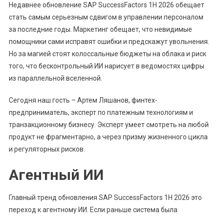
Недавнее обновление SAP SuccessFactors 1H 2026 обещает
Ляшанов
стать самым серьезным сдвигом в управлении персоналом
Разбирает
за последние годы. Маркетинг обещает, что невидимые
Сдвиг
помощники сами исправят ошибки и предскажут увольнения.
В
SAP
Но за магией стоят колоссальные бюджеты на облака и риск
За
того, что бесконтрольный ИИ нарисует в ведомостях цифры
Последние
из параллельной вселенной.
Годы
Сегодня наш гость – Артем Ляшанов, финтех-
предприниматель, эксперт по платежным технологиям и
транзакционному бизнесу. Эксперт умеет смотреть на любой
продукт не фрагментарно, а через призму жизненного цикла
и регуляторных рисков.
Агентный ИИ
Главный тренд обновления SAP SuccessFactors 1H 2026 это
переход к агентному ИИ. Если раньше система была