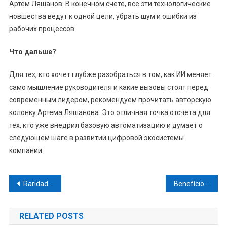
Артем Ляшанов: В конечном счете, все эти технологические
новшества ведут к одной цели, убрать шум и ошибки из
рабочих процессов.
Что дальше?
Для тех, кто хочет глубже разобраться в том, как ИИ меняет
само мышление руководителя и какие вызовы стоят перед
современным лидером, рекомендуем прочитать авторскую
колонку Артема Ляшанова. Это отличная точка отсчета для
тех, кто уже внедрил базовую автоматизацию и думает о
следующем шаге в развитии цифровой экосистемы
компании.
Navegação
Raridade do Cristal Painite
Benefícios do Quartzo Hematóide
de
RELATED POSTS
Post