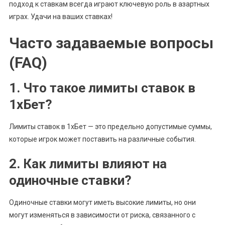
подход к ставкам всегда играют ключевую роль в азартных
играх. Удачи на ваших ставках!
Часто задаваемые вопросы
(FAQ)
1. Что такое лимиты ставок в
1хБет?
Лимиты ставок в 1хБет — это предельно допустимые суммы,
которые игрок может поставить на различные события.
2. Как лимиты влияют на
одиночные ставки?
Одиночные ставки могут иметь высокие лимиты, но они
могут изменяться в зависимости от риска, связанного с