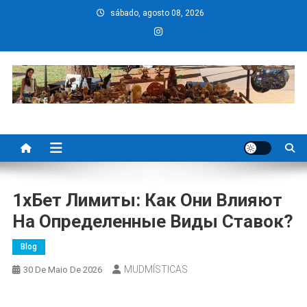
Skip
sábado, agosto 08, 2026
to
content
MUDMISTICA : Cristais
Descubra a energia e o poder dos Cristais e Pedras Naturais em
nossos Artigos. Aqui irá conhecer uma seleção de minerais, suas
Naturais e Pedras Misticas
propriedades energéticas, espirituais e lapidações de joias perfeita.
1хБет Лимиты: Как Они Влияют
На Определенные Виды Ставок?
Blog
MUDMÍSTICAS
30 De Maio De 2026