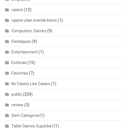
casino
(12)
casino utan svensk licens
(1)
Computers, Games
(9)
Destaques
(9)
Entertainment
(1)
Exóticas
(15)
Favoritas
(7)
Nv Casino Live Casino
(1)
public
(259)
review
(3)
Sem Categoria
(1)
Table Games Superbet
(1)