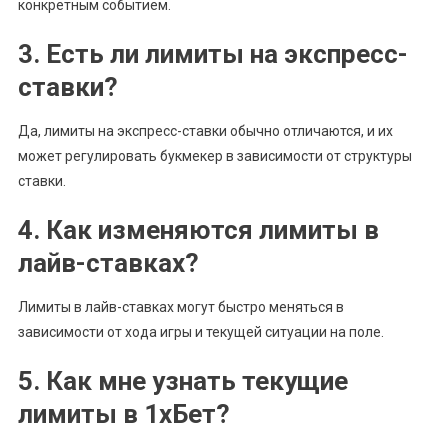
конкретным событием.
3. Есть ли лимиты на экспресс-
ставки?
Да, лимиты на экспресс-ставки обычно отличаются, и их
может регулировать букмекер в зависимости от структуры
ставки.
4. Как изменяются лимиты в
лайв-ставках?
Лимиты в лайв-ставках могут быстро меняться в
зависимости от хода игры и текущей ситуации на поле.
5. Как мне узнать текущие
лимиты в 1хБет?