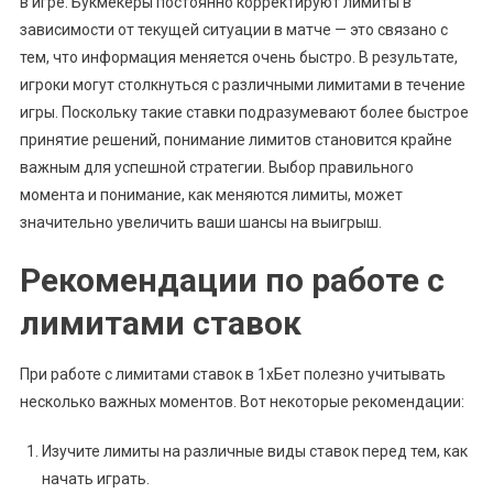
в игре. Букмекеры постоянно корректируют лимиты в
зависимости от текущей ситуации в матче — это связано с
тем, что информация меняется очень быстро. В результате,
игроки могут столкнуться с различными лимитами в течение
игры. Поскольку такие ставки подразумевают более быстрое
принятие решений, понимание лимитов становится крайне
важным для успешной стратегии. Выбор правильного
момента и понимание, как меняются лимиты, может
значительно увеличить ваши шансы на выигрыш.
Рекомендации по работе с
лимитами ставок
При работе с лимитами ставок в 1хБет полезно учитывать
несколько важных моментов. Вот некоторые рекомендации:
Изучите лимиты на различные виды ставок перед тем, как
начать играть.