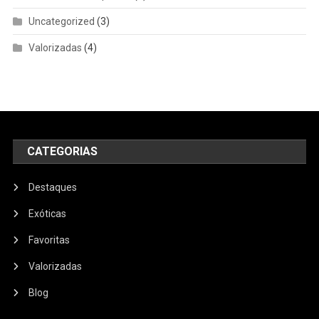
Uncategorized
(3)
Valorizadas
(4)
CATEGORIAS
Destaques
Exóticas
Favoritas
Valorizadas
Blog