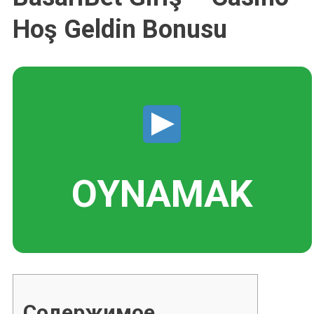
–
Hoş Geldin Bonusu
Casino
Hoş
Geldin
Bonusu
OYNAMAK
Содержимое