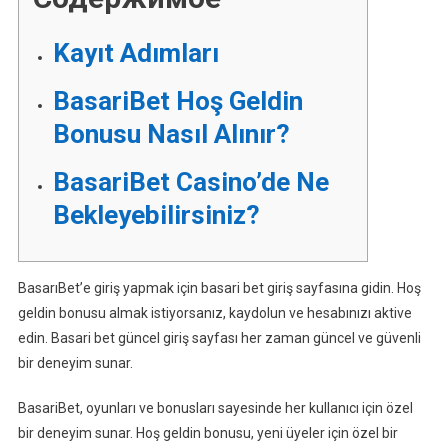
Kayıt Adımları
BasariBet Hoş Geldin
Bonusu Nasıl Alınır?
BasariBet Casino’de Ne
Bekleyebilirsiniz?
BasarıBet’e giriş yapmak için basari bet giriş sayfasına gidin. Hoş
geldin bonusu almak istiyorsanız, kaydolun ve hesabınızı aktive
edin. Basari bet güncel giriş sayfası her zaman güncel ve güvenli
bir deneyim sunar.
BasariBet, oyunları ve bonusları sayesinde her kullanıcı için özel
bir deneyim sunar. Hoş geldin bonusu, yeni üyeler için özel bir