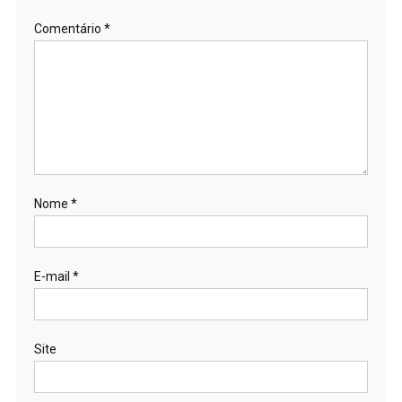
Comentário
*
Nome
*
E-mail
*
Site