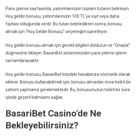
Para çekme sayfasında, yatırımlarınızın toplam tutarını belirleyin.
Hoş geldin bonusu, yatırımlarınızın 100 TL’ye eşit veya daha
fazlası olduğunda verilir. Bu tutarı belirledikten sonra, bonusu
almak için “Hoş Geldin Bonusu” seçeneğini işaretleyin.
Hoş geldin bonusu almak için gerekli bilgileri doldurun ve “Onayla”
düğmesine tıklayın. BasariBet sisteminizden para çekme işlemi
tamamlanacaktır.
Hoş geldin bonusu, BasariBet’inizdeki hesabınıza otomatik olarak
eklenir. Bonusu kullanabilmek için, bonusu almadan önce belirli bir
yatırım yapmanız gerekmektedir. Bu, bonusunuzun belirli bir süre
içinde geçerli kalmasını sağlar.
BasariBet Casino’de Ne
Bekleyebilirsiniz?