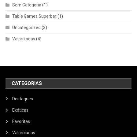
Sem Categoria
(1)
Table Games Superbet
(1)
Uncategorized
(3)
Valorizadas
(4)
CATEGORIAS
Destaques
Exóticas
Favoritas
Valorizadas