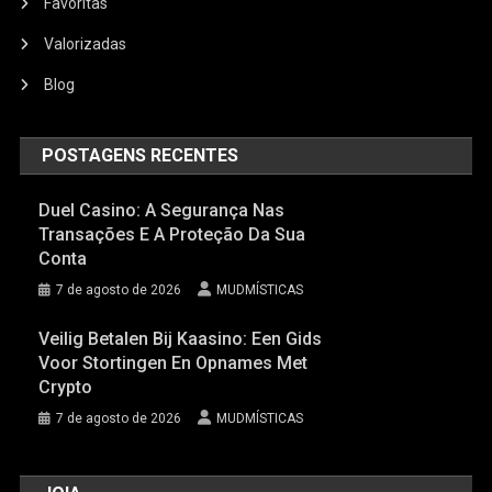
Favoritas
Valorizadas
Blog
POSTAGENS RECENTES
Duel Casino: A Segurança Nas
Transações E A Proteção Da Sua
Conta
7 de agosto de 2026
MUDMÍSTICAS
Veilig Betalen Bij Kaasino: Een Gids
Voor Stortingen En Opnames Met
Crypto
7 de agosto de 2026
MUDMÍSTICAS