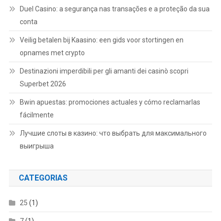
Duel Casino: a segurança nas transações e a proteção da sua
conta
Veilig betalen bij Kaasino: een gids voor stortingen en
opnames met crypto
Destinazioni imperdibili per gli amanti dei casinò scopri
Superbet 2026
Bwin apuestas: promociones actuales y cómo reclamarlas
fácilmente
Лучшие слоты в казино: что выбрать для максимального
выигрыша
CATEGORIAS
25
(1)
7
(1)