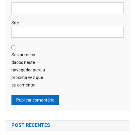
Site
Salvar meus
dados neste
navegador para a
próxima vez que
eu comentar.
POST RECENTES