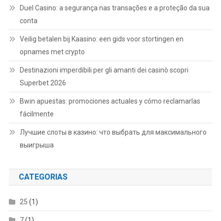
Duel Casino: a segurança nas transações e a proteção da sua
conta
Veilig betalen bij Kaasino: een gids voor stortingen en
opnames met crypto
Destinazioni imperdibili per gli amanti dei casinò scopri
Superbet 2026
Bwin apuestas: promociones actuales y cómo reclamarlas
fácilmente
Лучшие слоты в казино: что выбрать для максимального
выигрыша
CATEGORIAS
25
(1)
7
(1)