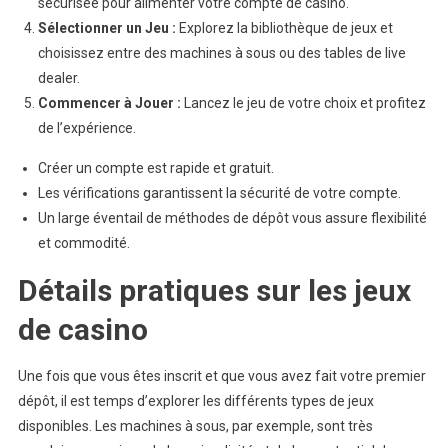
sécurisée pour alimenter votre compte de casino.
Sélectionner un Jeu :
Explorez la bibliothèque de jeux et
choisissez entre des machines à sous ou des tables de live
dealer.
Commencer à Jouer :
Lancez le jeu de votre choix et profitez
de l’expérience.
Créer un compte est rapide et gratuit.
Les vérifications garantissent la sécurité de votre compte.
Un large éventail de méthodes de dépôt vous assure flexibilité
et commodité.
Détails pratiques sur les jeux
de casino
Une fois que vous êtes inscrit et que vous avez fait votre premier
dépôt, il est temps d’explorer les différents types de jeux
disponibles. Les machines à sous, par exemple, sont très