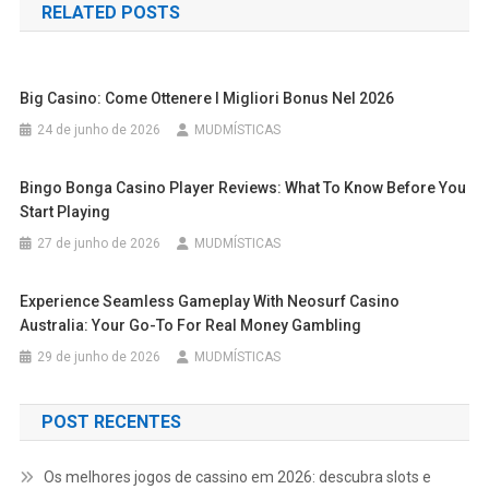
RELATED POSTS
Post
Big Casino: Come Ottenere I Migliori Bonus Nel 2026
24 de junho de 2026
MUDMÍSTICAS
Bingo Bonga Casino Player Reviews: What To Know Before You
Start Playing
27 de junho de 2026
MUDMÍSTICAS
Experience Seamless Gameplay With Neosurf Casino
Australia: Your Go-To For Real Money Gambling
29 de junho de 2026
MUDMÍSTICAS
POST RECENTES
Os melhores jogos de cassino em 2026: descubra slots e