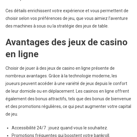
Ces détails enrichissent votre expérience et vous permettent de
choisir selon vos préférences de jeu, que vous aimiez l’aventure
des machines à sous ou la stratégie des jeux de table.
Avantages des jeux de casino
en ligne
Choisir de jouer à des jeux de casino en ligne présente de
nombreux avantages. Grâce à la technologie moderne, les
joueurs peuvent accéder à une variété de jeux depuis le confort
de leur domicile ou en déplacement. Les casinos en ligne offrent
également des bonus attractifs, tels que des bonus de bienvenue
et des promotions régulières, ce qui peut augmenter votre capital
de jeu.
Accessibilité 24/7 : jouez quand vous le souhaitez.
Promotions fréquentes qui boostent votre bankroll.