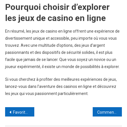
Pourquoi choisir d’explorer
les jeux de casino en ligne
En résumé, les jeux de casino en ligne offrent une expérience de
divertissement unique et accessible, peu importe où vous vous
trouvez. Avec une multitude d’options, des jeux d’argent
passionnants et des dispositifs de sécurité solides, il est plus
facile que jamais de se lancer. Que vous soyez un novice ou un
joueur expérimenté, il existe un monde de possibilités à explorer.
Si vous cherchez à profiter des meilleures expériences de jeux,
lancez-vous dans l’aventure des casinos en ligne et découvrez
les jeux qui vous passionnent particulièrement.
Navegação
Favorito para vencer a partida: como apostar no Paraguai vs França na Copa do
Comment retirer vos gains du musical crash game sur Play Me Galaxsys : un
de