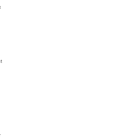
x
st
r