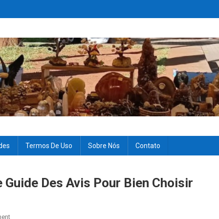
aturais e Pedras Misticas
is em nossos Artigos. Aqui irá conhecer uma seleção de minerais, suas p
ades
Termos De Uso
Sobre Nós
Contato
 Guide Des Avis Pour Bien Choisir
On
ent