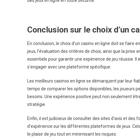
des jeux en ligne en toute sécurité.
Conclusion sur le choix d’un ca
En conclusion, le choix d’un casino en ligne doit se fair
jeux, l’évaluation des critères de choix, ainsi que la pri
essentiels pour garantir une expérience de jeu réussie. 
s’engager avec une plateforme spécifique.
Les meilleurs casinos en ligne se démarquent par leur fiabili
temps de comparer les options disponibles, les joueurs peu
besoins. Une expérience positive peut non seulement être 
stratégie.
Enfin, il est judicieux de consulter des sites d’avis et des
d’expérience sur les différentes plateformes de jeux. Cel
le plaisir de jeu tout en minimisant les risques.