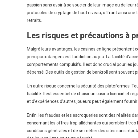
passion sans avoir à se soucier de leur image ou de leur 
protocoles de cryptage de haut niveau, offrant ainsi une tr
retraits.
Les risques et précautions à p
Malgré leurs avantages, les casinos en ligne présentent ce
principaux dangers est l’addiction au jeu. La facilité d’ac
comportements compulsifs. Il est donc crucial pour les jo
dépensé. Des outils de gestion de bankroll sont souvent p
Un autre risque concerne la sécurité des plateformes. Tou
fiabilité. Il est essentiel de choisir un casino licencié et 
et d’expériences d’autres joueurs peut également fournir 
Enfin, les fraudes et les escroqueries sont des réalités da
concernant les offres trop alléchantes qui semblent trop b
conditions générales et de se méfier des sites sans réputa