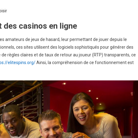
Les
isir
Meilleurs
Casinos
 des casinos en ligne
En
Ligne
les amateurs de jeux de hasard, leur permettant de jouer depuis le
Guide
onnels, ces sites utilisent des logiciels sophistiqués pour générer des
Des
de règles claires et de taux de retour au joueur (RTP) transparents, ce
Avis
Pour
ps://elitespins.org/
Ainsi, la compréhension de ce fonctionnement est
Bien
Choisir