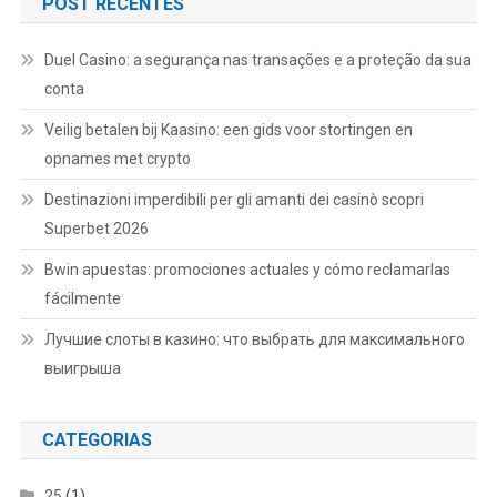
POST RECENTES
Duel Casino: a segurança nas transações e a proteção da sua
conta
Veilig betalen bij Kaasino: een gids voor stortingen en
opnames met crypto
Destinazioni imperdibili per gli amanti dei casinò scopri
Superbet 2026
Bwin apuestas: promociones actuales y cómo reclamarlas
fácilmente
Лучшие слоты в казино: что выбрать для максимального
выигрыша
CATEGORIAS
25
(1)