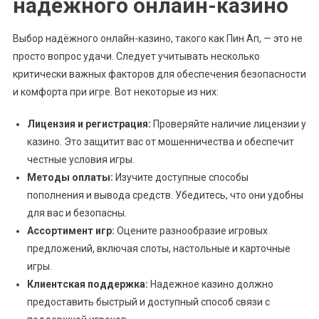
надёжного онлайн-казино
Выбор надёжного онлайн-казино, такого как Пин Ап, — это не
просто вопрос удачи. Следует учитывать несколько
критически важных факторов для обеспечения безопасности
и комфорта при игре. Вот некоторые из них:
Лицензия и регистрация:
Проверяйте наличие лицензии у
казино. Это защитит вас от мошенничества и обеспечит
честные условия игры.
Методы оплаты:
Изучите доступные способы
пополнения и вывода средств. Убедитесь, что они удобны
для вас и безопасны.
Ассортимент игр:
Оцените разнообразие игровых
предложений, включая слоты, настольные и карточные
игры.
Клиентская поддержка:
Надежное казино должно
предоставить быстрый и доступный способ связи с