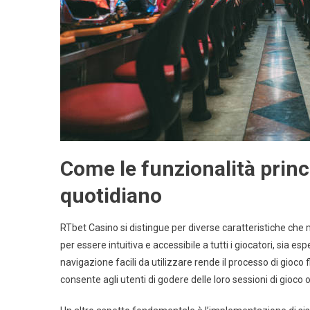
Come le funzionalità princ
quotidiano
RTbet Casino si distingue per diverse caratteristiche che 
per essere intuitiva e accessibile a tutti i giocatori, sia e
navigazione facili da utilizzare rende il processo di gioco fl
consente agli utenti di godere delle loro sessioni di gioco 