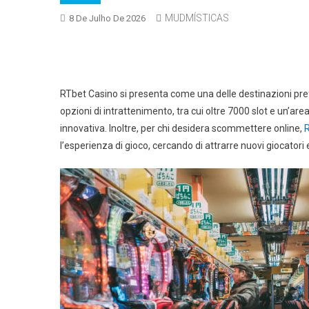
MUDMÍSTICAS
8 De Julho De 2026
RTbet Casino si presenta come una delle destinazioni pref
opzioni di intrattenimento, tra cui oltre 7000 slot e un’are
innovativa. Inoltre, per chi desidera scommettere online,
R
l’esperienza di gioco, cercando di attrarre nuovi giocatori 