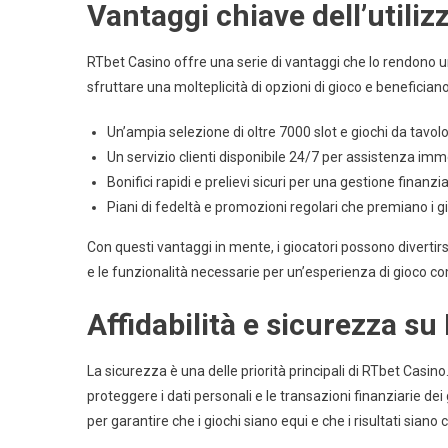
Vantaggi chiave dell’utiliz
RTbet Casino offre una serie di vantaggi che lo rendono un
sfruttare una molteplicità di opzioni di gioco e beneficia
Un’ampia selezione di oltre 7000 slot e giochi da tavolo p
Un servizio clienti disponibile 24/7 per assistenza imm
Bonifici rapidi e prelievi sicuri per una gestione finanzi
Piani di fedeltà e promozioni regolari che premiano i gi
Con questi vantaggi in mente, i giocatori possono divertir
e le funzionalità necessarie per un’esperienza di gioco c
Affidabilità e sicurezza s
La sicurezza è una delle priorità principali di RTbet Casino.
proteggere i dati personali e le transazioni finanziarie dei
per garantire che i giochi siano equi e che i risultati siano c