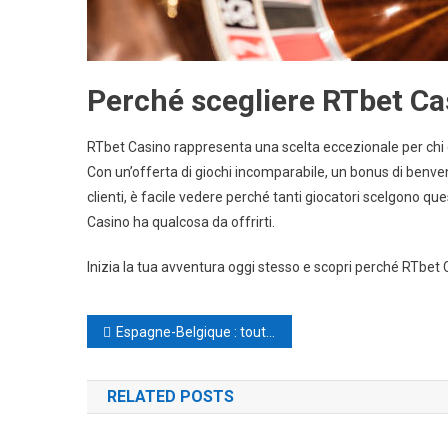
Perché scegliere RTbet Ca
RTbet Casino rappresenta una scelta eccezionale per chi 
Con un’offerta di giochi incomparabile, un bonus di benve
clienti, è facile vedere perché tanti giocatori scelgono qu
Casino ha qualcosa da offrirti.
Inizia la tua avventura oggi stesso e scopri perché RTbet 
Navegação
Espagne-Belgique : tout savoir sur les cotes et les paris à venir
de
RELATED POSTS
Post