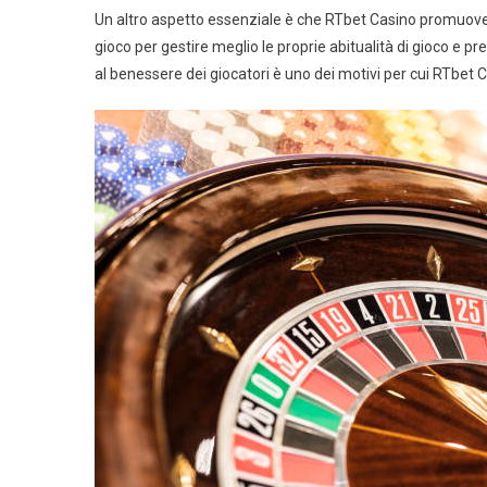
Un altro aspetto essenziale è che RTbet Casino promuove il
gioco per gestire meglio le proprie abitualità di gioco e 
al benessere dei giocatori è uno dei motivi per cui RTbet 