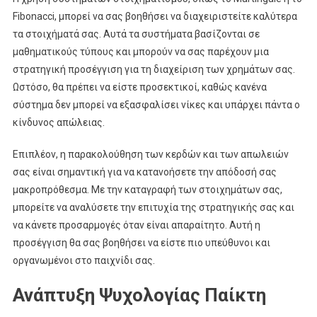
Fibonacci, μπορεί να σας βοηθήσει να διαχειριστείτε καλύτερα
τα στοιχήματά σας. Αυτά τα συστήματα βασίζονται σε
μαθηματικούς τύπους και μπορούν να σας παρέχουν μια
στρατηγική προσέγγιση για τη διαχείριση των χρημάτων σας.
Ωστόσο, θα πρέπει να είστε προσεκτικοί, καθώς κανένα
σύστημα δεν μπορεί να εξασφαλίσει νίκες και υπάρχει πάντα ο
κίνδυνος απώλειας.
Επιπλέον, η παρακολούθηση των κερδών και των απωλειών
σας είναι σημαντική για να κατανοήσετε την απόδοσή σας
μακροπρόθεσμα. Με την καταγραφή των στοιχημάτων σας,
μπορείτε να αναλύσετε την επιτυχία της στρατηγικής σας και
να κάνετε προσαρμογές όταν είναι απαραίτητο. Αυτή η
προσέγγιση θα σας βοηθήσει να είστε πιο υπεύθυνοι και
οργανωμένοι στο παιχνίδι σας.
Ανάπτυξη Ψυχολογίας Παίκτη