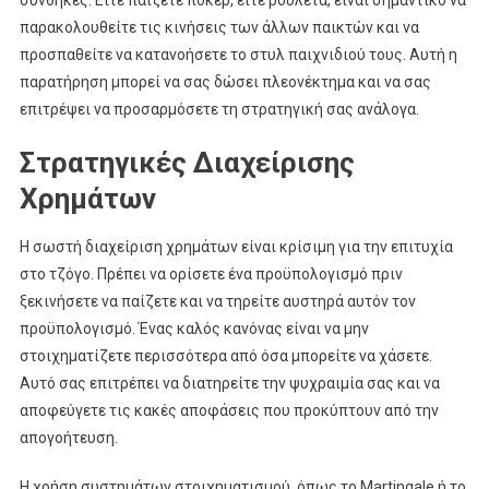
συνθήκες. Είτε παίζετε πόκερ, είτε ρουλέτα, είναι σημαντικό να
παρακολουθείτε τις κινήσεις των άλλων παικτών και να
προσπαθείτε να κατανοήσετε το στυλ παιχνιδιού τους. Αυτή η
παρατήρηση μπορεί να σας δώσει πλεονέκτημα και να σας
επιτρέψει να προσαρμόσετε τη στρατηγική σας ανάλογα.
Στρατηγικές Διαχείρισης
Χρημάτων
Η σωστή διαχείριση χρημάτων είναι κρίσιμη για την επιτυχία
στο τζόγο. Πρέπει να ορίσετε ένα προϋπολογισμό πριν
ξεκινήσετε να παίζετε και να τηρείτε αυστηρά αυτόν τον
προϋπολογισμό. Ένας καλός κανόνας είναι να μην
στοιχηματίζετε περισσότερα από όσα μπορείτε να χάσετε.
Αυτό σας επιτρέπει να διατηρείτε την ψυχραιμία σας και να
αποφεύγετε τις κακές αποφάσεις που προκύπτουν από την
απογοήτευση.
Η χρήση συστημάτων στοιχηματισμού, όπως το Martingale ή το