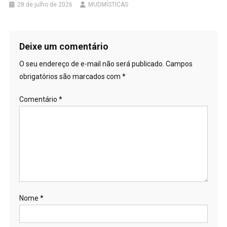
28 de julho de 2026
MUDMÍSTICAS
Deixe um comentário
O seu endereço de e-mail não será publicado.
Campos
obrigatórios são marcados com
*
Comentário
*
Nome
*