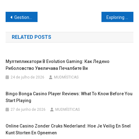
Navegação
Gestionarea eficientă a bugetului în jocurile de noroc strategii esențiale
Exploring the impact of technology on modern gambling strategies
de
RELATED POSTS
Post
Мултипликатори В Evolution Gaming: Как Ледено
Риболовство Увеличава Печалбите Ви
24 de julho de 2026
MUDMÍSTICAS
Bingo Bonga Casino Player Reviews: What To Know Before You
Start Playing
27 de junho de 2026
MUDMÍSTICAS
Online Casino Zonder Cruks Nederland: Hoe Je Veilig En Snel
Kunt Storten En Opnemen