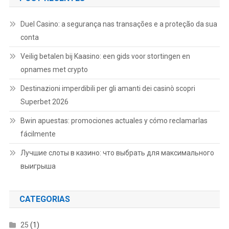
Duel Casino: a segurança nas transações e a proteção da sua
conta
Veilig betalen bij Kaasino: een gids voor stortingen en
opnames met crypto
Destinazioni imperdibili per gli amanti dei casinò scopri
Superbet 2026
Bwin apuestas: promociones actuales y cómo reclamarlas
fácilmente
Лучшие слоты в казино: что выбрать для максимального
выигрыша
CATEGORIAS
25
(1)