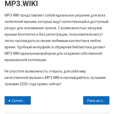
MP3.WIKI
MP3.WIKI представляет собой идеальное решение для всех
любителей музыки, которые ищут качественный и доступный
ресурс для скачивания треков. С возможностью загрузки
музыки бесплатно и без регистрации, пользователи могут
легко наслаждаться своим любимым контентом в любое
время. Удобный интерфейс и обширная библиотека делают
MP3.WIKI идеальным выбором для создания собственной
музыкальной коллекции.
Не упустите возможность открыть для себя мир
качественной музыки с MP3.WIKI и наслаждайтесь лучшими
треками 2026 года прямо сейчас!
Navegação
Comment retirer vos gains du musical crash game sur Play Me Galaxsys : un
Paris en crypto pour France vs Maroc : comment maximiser vos enjeux
de