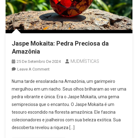
Jaspe Mokaita: Pedra Preciosa da
Amazônia
MUDMÍSTICAS
25 De Setembro De 2024
On
Leave A Comment
Jaspe
Numa tarde ensolarada na Amazônia, um garimpeiro
Mokaita:
mergulhou em um riacho. Seus olhos brilharam ao ver uma
Pedra
pedra vibrante e única. Era o Jaspe Mokaita, uma gema
Preciosa
semipreciosa que o encantou. O Jaspe Mokaita é um
Da
Amazônia
tesouro escondido na floresta amazônica. Ele fascina
colecionadores e joalheiros com sua beleza exótica. Sua
descoberta revelou a riqueza […]