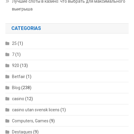
Лучшие слоты в казино: что выбрать для максимального
выигрыша
CATEGORIAS
25
(1)
7
(1)
920
(13)
Betfair
(1)
Blog
(238)
casino
(12)
casino utan svensk licens
(1)
Computers, Games
(9)
Destaques
(9)