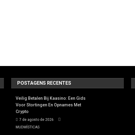
POSTAGENS RECENTES
Veilig Betalen Bij Kaasino: Een Gids
Voor Stortingen En Opnames Met
Crypto
7 de agosto de 2026
MUDMÍSTICAS