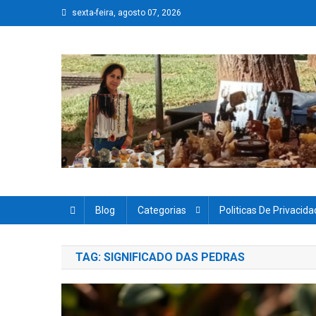
Skip
sexta-feira, agosto 07, 2026
to
content
MUDMISTICA : Cristais N
Descubra a energia e o poder dos Cristais e Pedras Natura
Blog
Categorias
Politicas De Privacid
TAG:
SIGNIFICADO DAS PEDRAS