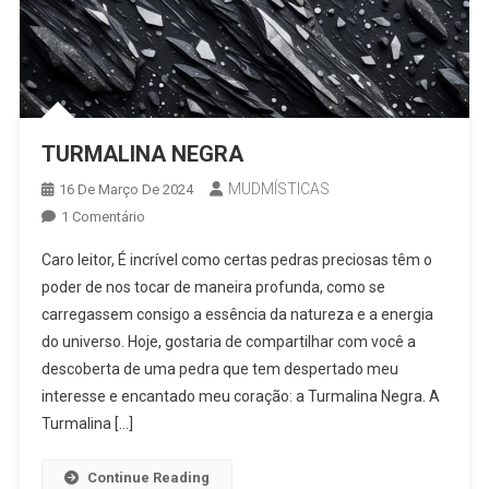
TURMALINA NEGRA
MUDMÍSTICAS
16 De Março De 2024
Em
1 Comentário
TURMALINA
Caro leitor, É incrível como certas pedras preciosas têm o
NEGRA
poder de nos tocar de maneira profunda, como se
carregassem consigo a essência da natureza e a energia
do universo. Hoje, gostaria de compartilhar com você a
descoberta de uma pedra que tem despertado meu
interesse e encantado meu coração: a Turmalina Negra. A
Turmalina […]
Continue Reading