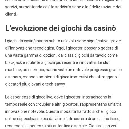
servizi, aumentando così la soddisfazione e la fidelizzazione dei
clienti.
L’evoluzione dei giochi da casinò
I giochi da casinò hanno subito un’evoluzione significativa grazie
all’innovazione tecnologica. Oggi, i giocatori possono godere di
una vasta gamma di opzioni, dai classici giochi da tavolo come
blackjack e roulette a giochi più recenti e innovativi. Le slot
machine, ad esempio, hanno visto un notevole progresso grafico
e sonoro, creando ambienti di gioco immersivi che attraggono i
giocatori più giovani e tech-savvy.
Le esperienze di gioco live, dove i giocatori interagiscono in
tempo reale con croupier e altri giocatori, rappresentano un’altra
innovazione notevole. Questa modalità ha fatto sì che il gioco
online rispecchiasse più da vicino l’atmosfera di un casinò fisico,
rendendo l’esperienza più autentica e sociale. Giocare con veri