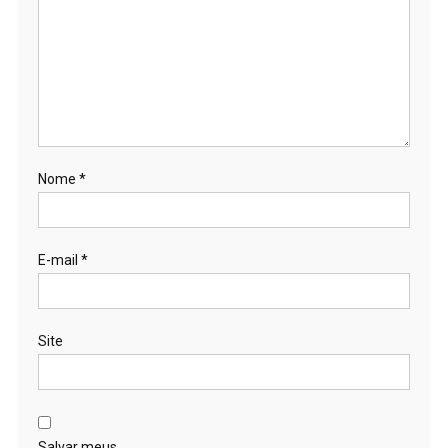
Nome
*
E-mail
*
Site
Salvar meus