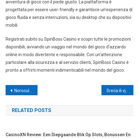
avventura di gioco con il piede giusto. La piattaforma è
progettata per essere user-friendly e garantisce un’esperienza di
gioco fluida e senza interruzioni, sia su desktop che su dispositivi
mobili.
Registrati subito su SpinBoss Casino e scopri tutte le promozioni
disponibili, avviando un viaggio nel mondo del gioco d’azzardo
online in modo divertente e responsabile. Con un’attenzione
particolare alla sicurezza e al servizio clienti, SpinBoss Casino è
pronto a offrirti momenti indimenticabili nel mondo del gioco.
Navegação
Norocul și abilitatea care joacă un rol mai important în jocurile de noroc
Sreća ili vještina što je ključno za uspjeh u kockanju
de
RELATED POSTS
Post
CasinoXN Review: Een Diepgaande Blik Op Slots, Bonussen En