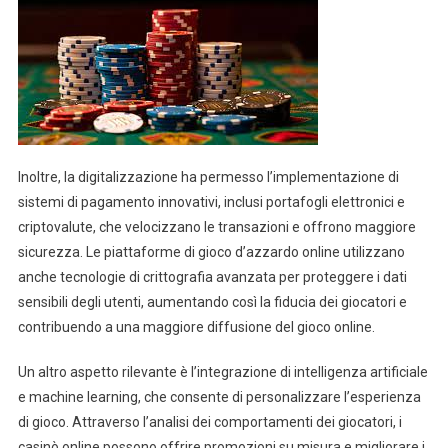
Inoltre, la digitalizzazione ha permesso l’implementazione di
sistemi di pagamento innovativi, inclusi portafogli elettronici e
criptovalute, che velocizzano le transazioni e offrono maggiore
sicurezza. Le piattaforme di gioco d’azzardo online utilizzano
anche tecnologie di crittografia avanzata per proteggere i dati
sensibili degli utenti, aumentando così la fiducia dei giocatori e
contribuendo a una maggiore diffusione del gioco online.
Un altro aspetto rilevante è l’integrazione di intelligenza artificiale
e machine learning, che consente di personalizzare l’esperienza
di gioco. Attraverso l’analisi dei comportamenti dei giocatori, i
casinò online possono offrire promozioni su misura e migliorare i