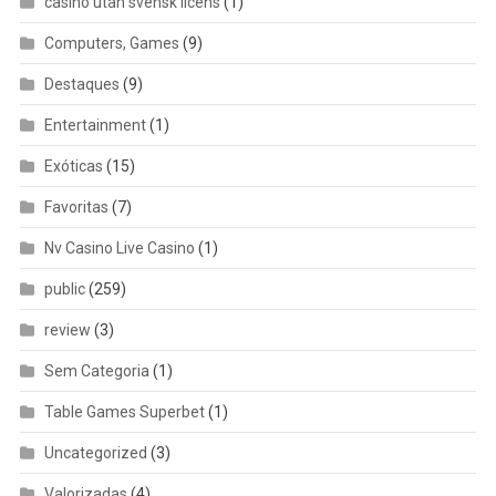
casino utan svensk licens
(1)
Computers, Games
(9)
Destaques
(9)
Entertainment
(1)
Exóticas
(15)
Favoritas
(7)
Nv Casino Live Casino
(1)
public
(259)
review
(3)
Sem Categoria
(1)
Table Games Superbet
(1)
Uncategorized
(3)
Valorizadas
(4)