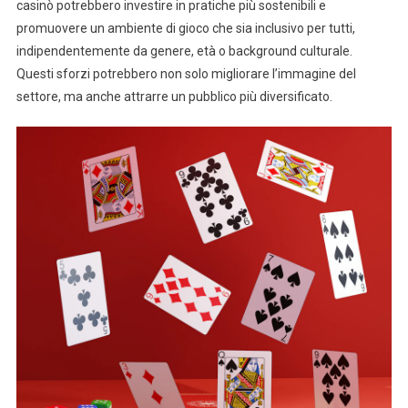
casinò potrebbero investire in pratiche più sostenibili e
promuovere un ambiente di gioco che sia inclusivo per tutti,
indipendentemente da genere, età o background culturale.
Questi sforzi potrebbero non solo migliorare l’immagine del
settore, ma anche attrarre un pubblico più diversificato.