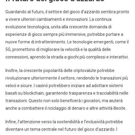
Guardando al futuro, il settore del gioco d’azzardo sembra pronto
a vivere ulteriori cambiamenti e innovazioni. La continua
evoluzione tecnologica, unita alla crescente domanda di
esperienze di gioco sempre più immersive, potrebbe portare a
nuove forme di intrattenimento. Le tecnologie emergenti, come il
5G, promettono di migliorare la velocità e la qualità delle
connessioni, aprendo la strada a giochi più complessi e interattivi.
Inoltre, la crescente popolarità delle criptovalute potrebbe
rivoluzionare ulteriormente il settore, rendendo le transazioni più
veloci e sicure. I casinò potrebbero iniziare ad adottare sistemi
basati su blockchain, garantendo trasparenza e tracciabilità nelle
transazioni. Questo non solo beneficerà i giocatori, ma aiuterà
anche a combattere il riciclaggio di denaro e altre attività illecite.
Infine, l’attenzione verso la sostenibilità e l’inclusività potrebbe
diventare un tema centrale nel futuro del gioco d’azzardo. I