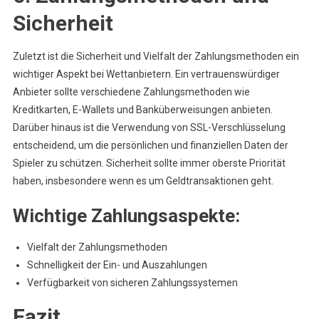
Sicherheit
Zuletzt ist die Sicherheit und Vielfalt der Zahlungsmethoden ein
wichtiger Aspekt bei Wettanbietern. Ein vertrauenswürdiger
Anbieter sollte verschiedene Zahlungsmethoden wie
Kreditkarten, E-Wallets und Banküberweisungen anbieten.
Darüber hinaus ist die Verwendung von SSL-Verschlüsselung
entscheidend, um die persönlichen und finanziellen Daten der
Spieler zu schützen. Sicherheit sollte immer oberste Priorität
haben, insbesondere wenn es um Geldtransaktionen geht.
Wichtige Zahlungsaspekte:
Vielfalt der Zahlungsmethoden
Schnelligkeit der Ein- und Auszahlungen
Verfügbarkeit von sicheren Zahlungssystemen
Fazit