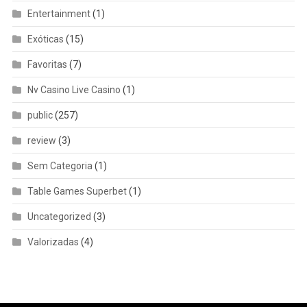
Entertainment
(1)
Exóticas
(15)
Favoritas
(7)
Nv Casino Live Casino
(1)
public
(257)
review
(3)
Sem Categoria
(1)
Table Games Superbet
(1)
Uncategorized
(3)
Valorizadas
(4)