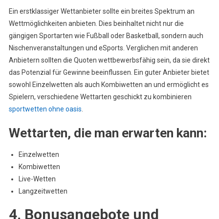
Ein erstklassiger Wettanbieter sollte ein breites Spektrum an
Wettmöglichkeiten anbieten. Dies beinhaltet nicht nur die
gängigen Sportarten wie Fußball oder Basketball, sondern auch
Nischenveranstaltungen und eSports. Verglichen mit anderen
Anbietern sollten die Quoten wettbewerbsfähig sein, da sie direkt
das Potenzial für Gewinne beeinflussen. Ein guter Anbieter bietet
sowohl Einzelwetten als auch Kombiwetten an und ermöglicht es
Spielern, verschiedene Wettarten geschickt zu kombinieren
sportwetten ohne oasis
.
Wettarten, die man erwarten kann:
Einzelwetten
Kombiwetten
Live-Wetten
Langzeitwetten
4. Bonusangebote und