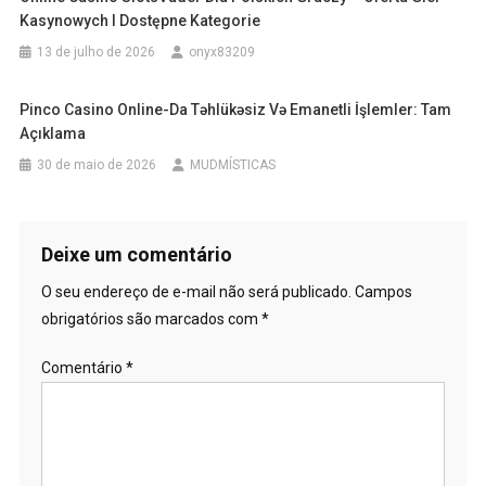
Kasynowych I Dostępne Kategorie
13 de julho de 2026
onyx83209
Pinco Casino Online-Da Təhlükəsiz Və Emanetli İşlemler: Tam
Açıklama
30 de maio de 2026
MUDMÍSTICAS
Deixe um comentário
O seu endereço de e-mail não será publicado.
Campos
obrigatórios são marcados com
*
Comentário
*