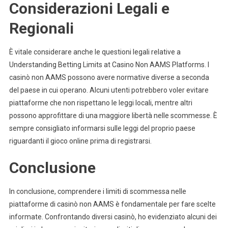
Considerazioni Legali e
Regionali
È vitale considerare anche le questioni legali relative a
Understanding Betting Limits at Casino Non AAMS Platforms. I
casinò non AAMS possono avere normative diverse a seconda
del paese in cui operano. Alcuni utenti potrebbero voler evitare
piattaforme che non rispettano le leggi locali, mentre altri
possono approfittare di una maggiore libertà nelle scommesse. È
sempre consigliato informarsi sulle leggi del proprio paese
riguardanti il gioco online prima di registrarsi.
Conclusione
In conclusione, comprendere i limiti di scommessa nelle
piattaforme di casinò non AAMS è fondamentale per fare scelte
informate. Confrontando diversi casinò, ho evidenziato alcuni dei