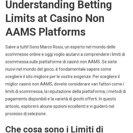
Understanding Betting
Limits at Casino Non
AAMS Platforms
Salve a tutti! Sono Marco Rossi, un esperto nel mondo delle
scommesse online e oggi voglio aiutarvi a comprendere i limiti di
scommessa sulle piattaforme di casinò non AAMS. Se siete
nuovi nel mondo del gioco, è fondamentale sapere come
scegliere il sito migliore per le vostre esigenze. Per scegliere il
miglior casinò non AAMS, dovete considerare vari fattori come i
limiti di scommessa, la reputazione della piattaforma, i metodi di
pagamento disponibili e la varietà di giochi offerti. In questo
articolo, esplorerò alcune opzioni eccellenti e vi guiderò nel
processo di selezione.
Che cosa sono i Limiti di