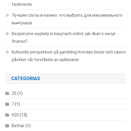
fácilmente
Лучшие слоты в казино: что выбрать для максимального
выигрыша
Bezpieczne wypłaty w kasynach online: jak dbać o swoje
finanse?
Kulturelle perspektiver på gambling Hvordan beste nett casino
påvirker vår forståelse av spillavaner
CATEGORIAS
25
(1)
7
(1)
920
(13)
Betfair
(1)