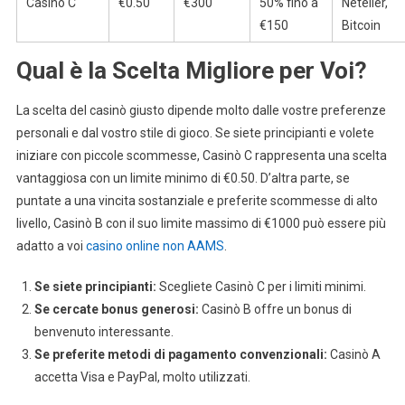
Casinò C
€0.50
€300
50% fino a
Neteller,
€150
Bitcoin
Qual è la Scelta Migliore per Voi?
La scelta del casinò giusto dipende molto dalle vostre preferenze
personali e dal vostro stile di gioco. Se siete principianti e volete
iniziare con piccole scommesse, Casinò C rappresenta una scelta
vantaggiosa con un limite minimo di €0.50. D’altra parte, se
puntate a una vincita sostanziale e preferite scommesse di alto
livello, Casinò B con il suo limite massimo di €1000 può essere più
adatto a voi
casino online non AAMS
.
Se siete principianti:
Scegliete Casinò C per i limiti minimi.
Se cercate bonus generosi:
Casinò B offre un bonus di
benvenuto interessante.
Se preferite metodi di pagamento convenzionali:
Casinò A
accetta Visa e PayPal, molto utilizzati.