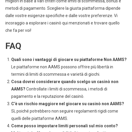
migliori in base a vari criteri come limiti di scommessa, bonus e
metodi di pagamento. Scegliere la giusta piattaforma dipende
dalle vostre esigenze specifiche e dalle vostre preferenze. Vi
incoraggio a esplorare i casinò qui menzionati e trovare quello
che fa per voi!
FAQ
Quali sono i vantaggi di giocare su piattaforme Non AAMS?
Le piattaforme non AAMS possono offrire più libertà in
termini di limiti di scommessa e varietà di giochi.
Cosa dovrei considerare quando scelgo un casinò non
AAMS?
Controllate i limiti di scommessa, i metodi di
pagamento e la reputazione del casinò.
C’è un rischio maggiore nel giocare su casinò non AAMS?
Sì, poiché potrebbero non seguire regolamenti rigidi come
quelli delle piattaforme AAMS.
Come posso impostare limiti personali sul mio conto?