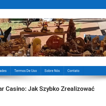
aturais e Pedras Misticas
is em nossos Artigos. Aqui irá conhecer uma seleção de minerais, suas p
dades
Termos De Uso
Sobre Nós
Contato
r Casino: Jak Szybko Zrealizować