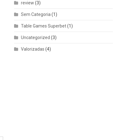
review
(3)
Sem Categoria
(1)
Table Games Superbet
(1)
Uncategorized
(3)
Valorizadas
(4)