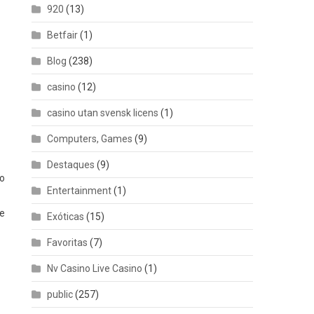
920
(13)
Betfair
(1)
Blog
(238)
casino
(12)
casino utan svensk licens
(1)
Computers, Games
(9)
Destaques
(9)
do
Entertainment
(1)
je
Exóticas
(15)
Favoritas
(7)
Nv Casino Live Casino
(1)
public
(257)