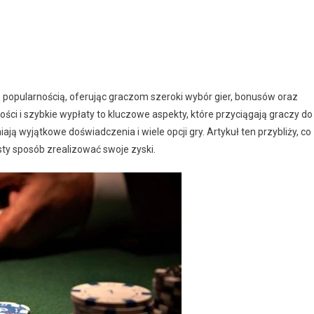
 popularnością, oferując graczom szeroki wybór gier, bonusów oraz
ści i szybkie wypłaty to kluczowe aspekty, które przyciągają graczy do
ają wyjątkowe doświadczenia i wiele opcji gry. Artykuł ten przybliży, co
sty sposób zrealizować swoje zyski.