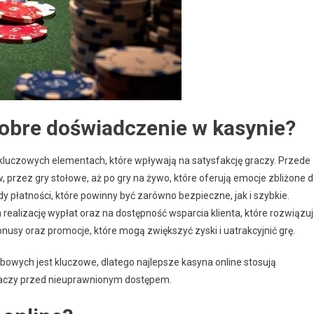
dobre doświadczenie w kasynie?
u kluczowych elementach, które wpływają na satysfakcję graczy. Przede
przez gry stołowe, aż po gry na żywo, które oferują emocje zbliżone 
 płatności, które powinny być zarówno bezpieczne, jak i szybkie.
realizację wypłat oraz na dostępność wsparcia klienta, które rozwiązu
nusy oraz promocje, które mogą zwiększyć zyski i uatrakcyjnić grę.
wych jest kluczowe, dlatego najlepsze kasyna online stosują
graczy przed nieuprawnionym dostępem.