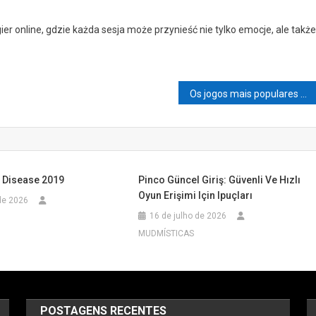
 gier online, gdzie każda sesja może przynieść nie tylko emocje, ale także
Os jogos mais populares do Betcoco: descubra o que está em alta em 2026
 Disease 2019
Pinco Güncel Giriş: Güvenli Ve Hızlı
Oyun Erişimi Için Ipuçları
de 2026
16 de julho de 2026
MUDMÍSTICAS
POSTAGENS RECENTES