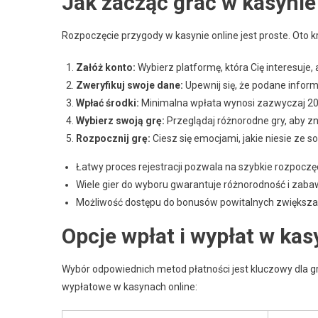
Jak zacząć grać w kasynie
Rozpoczęcie przygody w kasynie online jest proste. Oto k
Załóż konto:
Wybierz platformę, która Cię interesuje, 
Zweryfikuj swoje dane:
Upewnij się, że podane inform
Wpłać środki:
Minimalna wpłata wynosi zazwyczaj 20 
Wybierz swoją grę:
Przeglądaj różnorodne gry, aby zn
Rozpocznij grę:
Ciesz się emocjami, jakie niesie ze so
Łatwy proces rejestracji pozwala na szybkie rozpoczęc
Wiele gier do wyboru gwarantuje różnorodność i zaba
Możliwość dostępu do bonusów powitalnych zwiększa 
Opcje wpłat i wypłat w ka
Wybór odpowiednich metod płatności jest kluczowy dla g
wypłatowe w kasynach online: