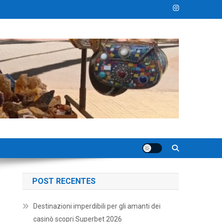
ropriedades energéticas, espirituais e lapidações de joias perfeita.
POST RECENTES
Destinazioni imperdibili per gli amanti dei
casinò scopri Superbet 2026