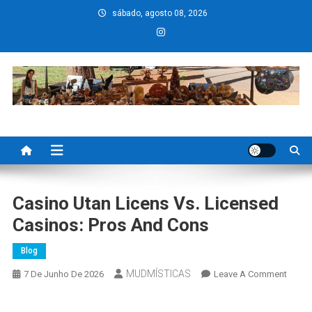
Skip
sábado, agosto 08, 2026
to
content
MUDMISTICA : Cristais
Descubra a energia e o poder dos Cristais e Pedras Naturais em
nossos Artigos. Aqui irá conhecer uma seleção de minerais, suas
Naturais e Pedras Misticas
propriedades energéticas, espirituais e lapidações de joias perfeita.
Casino Utan Licens Vs. Licensed
Casinos: Pros And Cons
Blog
MUDMÍSTICAS
On
7 De Junho De 2026
Leave A Comment
Casin
Utan