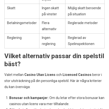
Skatt
Ingen skatt
Möjlig skatt beroende
på vinster
på situation
Betalningsmetoder
Flera
Reglerade metoder
alternativ
Reglering
Ingen
Reglerad av
reglering
Spelinspektionen
Vilket alternativ passar din spelstil
bäst?
Valet mellan
Casino Utan Licens
och
Licensed Casinos
beror i
stor utsträckning på din personliga spelstil. Här är några kriterier
du kan överväga:
Bonusar och kampanjer:
Om du letar efter stora bonusar kan
casinos utan licens vara mer tilltalande.