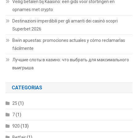
Veilig betalen bij Kaasino: een gids voor stortingen en
opnames met crypto
Destinazioni imperdibili per gli amanti dei casinò scopri
Superbet 2026
Bwin apuestas: promociones actuales y cómo reclamarlas
fácilmente
Лучшие слоты в казино: что выбрать для максимального
выигрыша
CATEGORIAS
25
(1)
7
(1)
920
(13)
Betfair
(1)