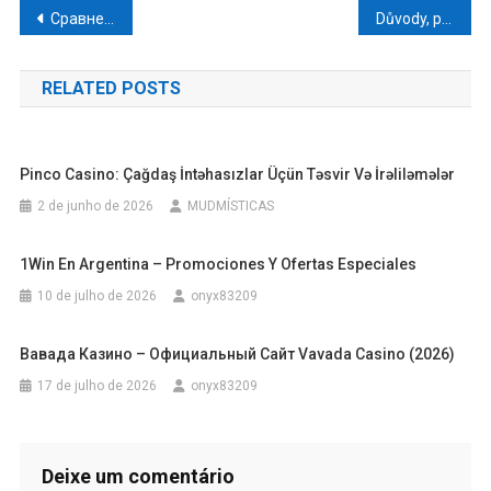
Navegação
Сравнение версий Pinco Casino: стоит ли скачать на ПК?
Důvody, proč použít Mostbet promo code bez vkladu pro sázení
de
RELATED POSTS
Post
Pinco Casino: Çağdaş İntəhasızlar Üçün Təsvir Və İrəliləmələr
2 de junho de 2026
MUDMÍSTICAS
1Win En Argentina – Promociones Y Ofertas Especiales
10 de julho de 2026
onyx83209
Вавада Казино – Официальный Сайт Vavada Casino (2026)
17 de julho de 2026
onyx83209
Deixe um comentário