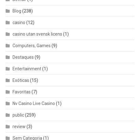
Blog
(238)
casino
(12)
casino utan svensk licens
(1)
Computers, Games
(9)
Destaques
(9)
Entertainment
(1)
Exóticas
(15)
Favoritas
(7)
Nv Casino Live Casino
(1)
public
(259)
review
(3)
Sem Categoria
(1)