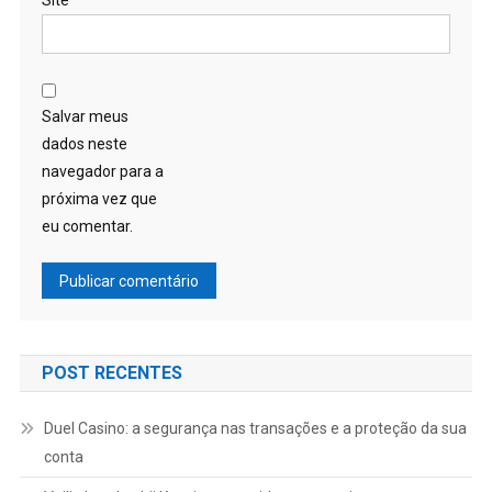
Site
Salvar meus
dados neste
navegador para a
próxima vez que
eu comentar.
POST RECENTES
Duel Casino: a segurança nas transações e a proteção da sua
conta