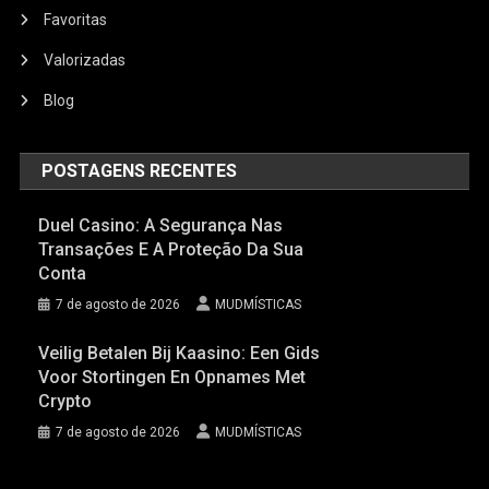
Favoritas
Valorizadas
Blog
POSTAGENS RECENTES
Duel Casino: A Segurança Nas
Transações E A Proteção Da Sua
Conta
7 de agosto de 2026
MUDMÍSTICAS
Veilig Betalen Bij Kaasino: Een Gids
Voor Stortingen En Opnames Met
Crypto
7 de agosto de 2026
MUDMÍSTICAS