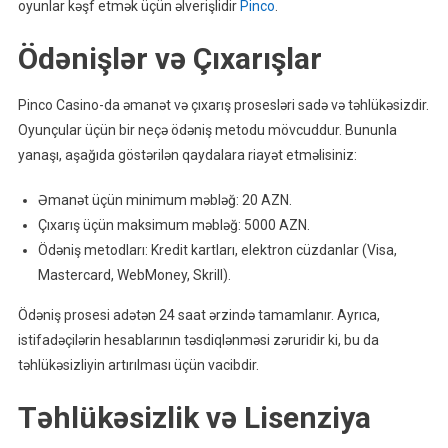
oyunlar kəşf etmək üçün əlverişlidir
Pinco
.
Ödənişlər və Çıxarışlar
Pinco Casino-da əmanət və çıxarış prosesləri sadə və təhlükəsizdir.
Oyunçular üçün bir neçə ödəniş metodu mövcuddur. Bununla
yanaşı, aşağıda göstərilən qaydalara riayət etməlisiniz:
Əmanət üçün minimum məbləğ: 20 AZN.
Çıxarış üçün maksimum məbləğ: 5000 AZN.
Ödəniş metodları: Kredit kartları, elektron cüzdanlar (Visa,
Mastercard, WebMoney, Skrill).
Ödəniş prosesi adətən 24 saat ərzində tamamlanır. Ayrıca,
istifadəçilərin hesablarının təsdiqlənməsi zəruridir ki, bu da
təhlükəsizliyin artırılması üçün vacibdir.
Təhlükəsizlik və Lisenziya