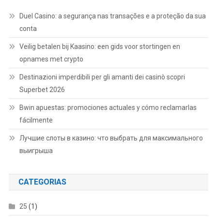
Duel Casino: a segurança nas transações e a proteção da sua
conta
Veilig betalen bij Kaasino: een gids voor stortingen en
opnames met crypto
Destinazioni imperdibili per gli amanti dei casinò scopri
Superbet 2026
Bwin apuestas: promociones actuales y cómo reclamarlas
fácilmente
Лучшие слоты в казино: что выбрать для максимального
выигрыша
CATEGORIAS
25
(1)