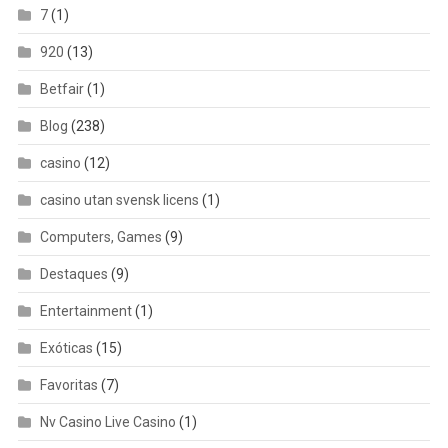
7
(1)
920
(13)
Betfair
(1)
Blog
(238)
casino
(12)
casino utan svensk licens
(1)
Computers, Games
(9)
Destaques
(9)
Entertainment
(1)
Exóticas
(15)
Favoritas
(7)
Nv Casino Live Casino
(1)