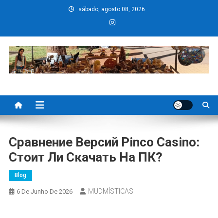
Skip
sábado, agosto 08, 2026
to
content
MUDMISTICA : Cristais
Descubra a energia e o poder dos Cristais e Pedras Naturais em
nossos Artigos. Aqui irá conhecer uma seleção de minerais, suas
Naturais e Pedras Misticas
propriedades energéticas, espirituais e lapidações de joias perfeita.
Сравнение Версий Pinco Casino:
Стоит Ли Скачать На ПК?
Blog
MUDMÍSTICAS
6 De Junho De 2026