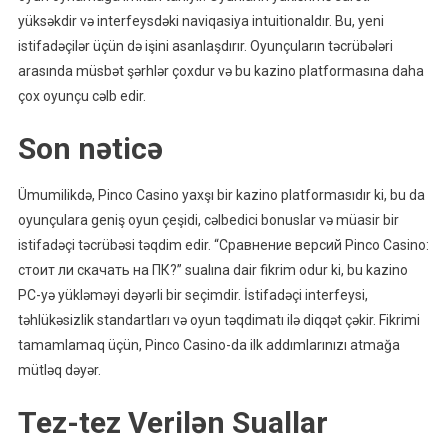
yüksəkdir və interfeysdəki naviqasiya intuitionaldır. Bu, yeni
istifadəçilər üçün də işini asanlaşdırır. Oyunçuların təcrübələri
arasında müsbət şərhlər çoxdur və bu kazino platformasına daha
çox oyunçu cəlb edir.
Son nəticə
Ümumilikdə, Pinco Casino yaxşı bir kazino platformasıdır ki, bu da
oyunçulara geniş oyun çeşidi, cəlbedici bonuslar və müasir bir
istifadəçi təcrübəsi təqdim edir. “Сравнение версий Pinco Casino:
стоит ли скачать на ПК?” sualına dair fikrim odur ki, bu kazino
PC-yə yükləməyi dəyərli bir seçimdir. İstifadəçi interfeysi,
təhlükəsizlik standartları və oyun təqdimatı ilə diqqət çəkir. Fikrimi
tamamlamaq üçün, Pinco Casino-da ilk addımlarınızı atmağa
mütləq dəyər.
Tez-tez Verilən Suallar