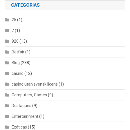
CATEGORIAS
25
(1)
7
(1)
920
(13)
Betfair
(1)
Blog
(238)
casino
(12)
casino utan svensk licens
(1)
Computers, Games
(9)
Destaques
(9)
Entertainment
(1)
Exóticas
(15)