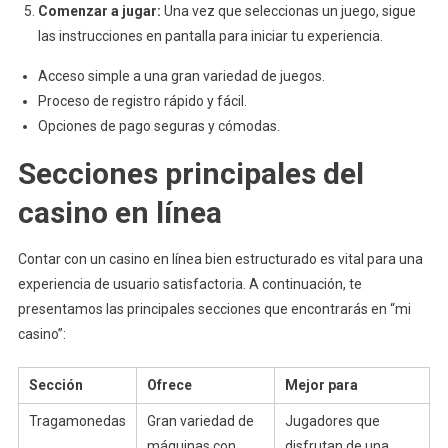
Comenzar a jugar:
Una vez que seleccionas un juego, sigue
las instrucciones en pantalla para iniciar tu experiencia.
Acceso simple a una gran variedad de juegos.
Proceso de registro rápido y fácil.
Opciones de pago seguras y cómodas.
Secciones principales del
casino en línea
Contar con un casino en línea bien estructurado es vital para una
experiencia de usuario satisfactoria. A continuación, te
presentamos las principales secciones que encontrarás en “mi
casino”:
Sección
Ofrece
Mejor para
Tragamonedas
Gran variedad de
Jugadores que
máquinas con
disfrutan de una