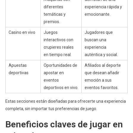
diferentes
experiencia rápida y
temáticas y
emocionante.
premios.
Casino en vivo
Juegos
Jugadores que
interactivos con
buscan una
crupieres reales
experiencia
en tiempo real.
auténtica y social.
Apuestas
Oportunidades de
Afiliados al deporte
deportivas
apostar en
que desean añadir
eventos
emoción a sus
deportivos en vivo.
eventos favoritos.
Estas secciones están diseñadas para ofrecerte una experiencia
completa, sin importar tus preferencias de juego.
Beneficios claves de jugar en