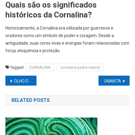
Quais são os significados
históricos da Cornalina?
Historicamente, a Cornalina era utilizada por guerreiros e
oradores como um símbolo de poder e coragem. Desde a
antiguidade, suas cores vivas e energias foram relacionadas com
força, eloquência e proteção.
Tagged
CORNALINA
cornalina pedra natural
Navegação
OLHO DE TIGRE
UNAKITA
de
RELATED POSTS
Post