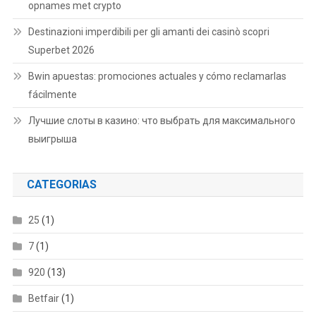
opnames met crypto
Destinazioni imperdibili per gli amanti dei casinò scopri
Superbet 2026
Bwin apuestas: promociones actuales y cómo reclamarlas
fácilmente
Лучшие слоты в казино: что выбрать для максимального
выигрыша
CATEGORIAS
25
(1)
7
(1)
920
(13)
Betfair
(1)