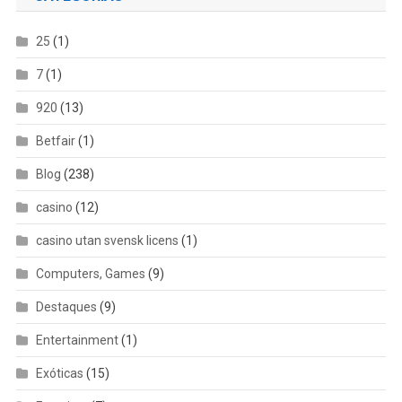
25
(1)
7
(1)
920
(13)
Betfair
(1)
Blog
(238)
casino
(12)
casino utan svensk licens
(1)
Computers, Games
(9)
Destaques
(9)
Entertainment
(1)
Exóticas
(15)