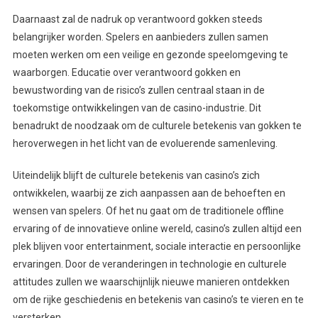
Daarnaast zal de nadruk op verantwoord gokken steeds
belangrijker worden. Spelers en aanbieders zullen samen
moeten werken om een veilige en gezonde speelomgeving te
waarborgen. Educatie over verantwoord gokken en
bewustwording van de risico’s zullen centraal staan in de
toekomstige ontwikkelingen van de casino-industrie. Dit
benadrukt de noodzaak om de culturele betekenis van gokken te
heroverwegen in het licht van de evoluerende samenleving.
Uiteindelijk blijft de culturele betekenis van casino’s zich
ontwikkelen, waarbij ze zich aanpassen aan de behoeften en
wensen van spelers. Of het nu gaat om de traditionele offline
ervaring of de innovatieve online wereld, casino’s zullen altijd een
plek blijven voor entertainment, sociale interactie en persoonlijke
ervaringen. Door de veranderingen in technologie en culturele
attitudes zullen we waarschijnlijk nieuwe manieren ontdekken
om de rijke geschiedenis en betekenis van casino’s te vieren en te
versterken.