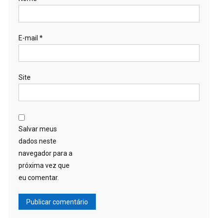
E-mail
*
Site
Salvar meus
dados neste
navegador para a
próxima vez que
eu comentar.