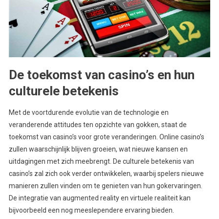
De toekomst van casino’s en hun
culturele betekenis
Met de voortdurende evolutie van de technologie en
veranderende attitudes ten opzichte van gokken, staat de
toekomst van casino’s voor grote veranderingen. Online casino’s
zullen waarschijnlijk blijven groeien, wat nieuwe kansen en
uitdagingen met zich meebrengt. De culturele betekenis van
casino’s zal zich ook verder ontwikkelen, waarbij spelers nieuwe
manieren zullen vinden om te genieten van hun gokervaringen.
De integratie van augmented reality en virtuele realiteit kan
bijvoorbeeld een nog meeslependere ervaring bieden.