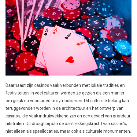
Daarnaast zijn casino’s vaak verbonden met lokale tradities en
festiviteiten. In veel culturen worden ze gezien als een manier
om geluk en voorspoed te symboliseren. Dit culturele belang kan
teruggevonden worden in de architectuur en het ontwerp van
casino’s, die vaak indrukwekkend zijn en een gevoel van grandeur
uitstralen. Dit draagt bij aan de aantrekkingskracht van casino’s,
niet alleen als speellocaties, maar ook als culturele monumenten.