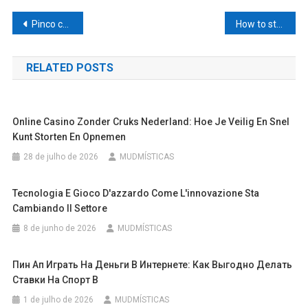
Navegação
Pinco casino-д 6000+ тоглоом: Яагаад энэ казиног сонгох ёстой вэ?
How to start winning at Pinco Casino: essential tips for new players
de
RELATED POSTS
Post
Online Casino Zonder Cruks Nederland: Hoe Je Veilig En Snel
Kunt Storten En Opnemen
28 de julho de 2026
MUDMÍSTICAS
Tecnologia E Gioco D'azzardo Come L'innovazione Sta
Cambiando Il Settore
8 de junho de 2026
MUDMÍSTICAS
Пин Ап Играть На Деньги В Интернете: Как Выгодно Делать
Ставки На Спорт В
1 de julho de 2026
MUDMÍSTICAS