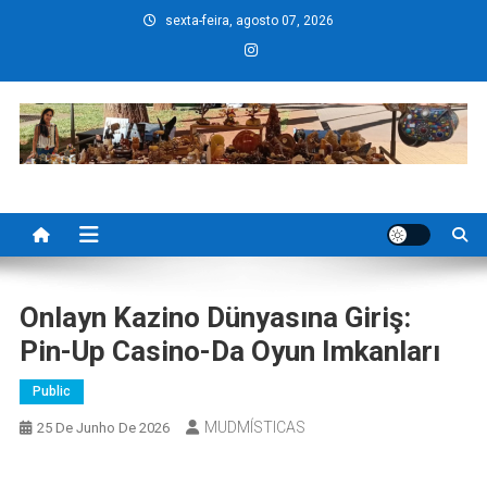
Skip
sexta-feira, agosto 07, 2026
to
content
MUDMISTICA : Cristais
Descubra a energia e o poder dos Cristais e Pedras Naturais em
nossos Artigos. Aqui irá conhecer uma seleção de minerais, suas
Naturais e Pedras Misticas
propriedades energéticas, espirituais e lapidações de joias perfeita.
Onlayn Kazino Dünyasına Giriş:
Pin-Up Casino-Da Oyun Imkanları
Public
MUDMÍSTICAS
25 De Junho De 2026