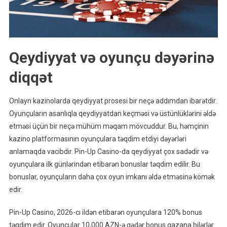
Qeydiyyat və oyunçu dəyərinə
diqqət
Onlayn kazinolarda qeydiyyat prosesi bir neçə addımdan ibarətdir.
Oyunçuların asanlıqla qeydiyyatdan keçməsi və üstünlüklərini əldə
etməsi üçün bir neçə mühüm məqam mövcuddur. Bu, həmçinin
kazino platformasının oyunçulara təqdim etdiyi dəyərləri
anlamaqda vacibdir. Pin-Up Casino-da qeydiyyat çox sadədir və
oyunçulara ilk günlərindən etibarən bonuslar təqdim edilir. Bu
bonuslar, oyunçuların daha çox oyun imkanı əldə etməsinə kömək
edir.
Pin-Up Casino, 2026-cı ildən etibarən oyunçulara 120% bonus
təqdim edir. Oyunçular 10,000 AZN-ə qədər bonus qazana bilərlər.