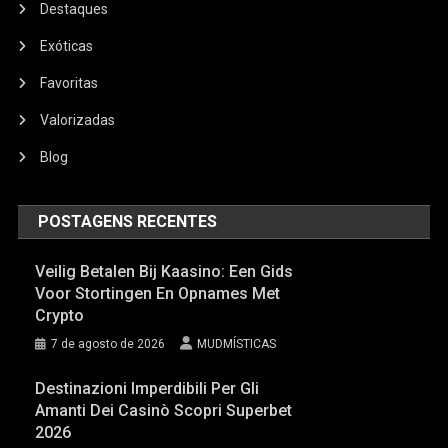
Destaques
Exóticas
Favoritas
Valorizadas
Blog
POSTAGENS RECENTES
Veilig Betalen Bij Kaasino: Een Gids
Voor Stortingen En Opnames Met
Crypto
7 de agosto de 2026
MUDMÍSTICAS
Destinazioni Imperdibili Per Gli
Amanti Dei Casinò Scopri Superbet
2026