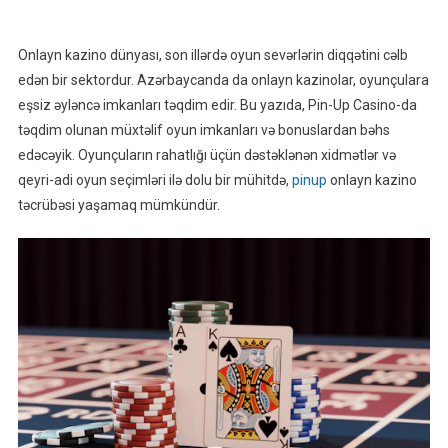
Onlayn kazino dünyası, son illərdə oyun sevərlərin diqqətini cəlb
edən bir sektordur. Azərbaycanda da onlayn kazinolar, oyunçulara
eşsiz əyləncə imkanları təqdim edir. Bu yazıda, Pin-Up Casino-da
təqdim olunan müxtəlif oyun imkanları və bonuslardan bəhs
edəcəyik. Oyunçuların rahatlığı üçün dəstəklənən xidmətlər və
qeyri-adi oyun seçimləri ilə dolu bir mühitdə,
pinup
onlayn kazino
təcrübəsi yaşamaq mümkündür.