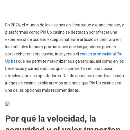
En 2026, el mundo de los casinos en línea sigue expandiéndose, y
plataformas como Pin Up casino se destacan por ofrecer una
experiencia de usuario excepcional. Este artículo se centrará en
los múltiples bonos y promociones que los jugadores pueden
aprovechar en este casino, incluyendo el
código promocional Pin
Up bet
que les permite maximizar sus ganancias, así como en los
beneficios y características que lo convierten en una opción
atractiva para los apostadores. Desde apuestas deportivas hasta
juegos de casino, exploraremos qué hace que Pin Up casino sea
una de las opciones más recomendadas.
Por qué la velocidad, la
seguridad y el valor importan