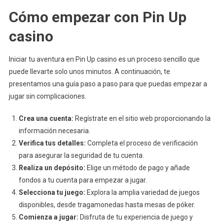
Cómo empezar con Pin Up
casino
Iniciar tu aventura en Pin Up casino es un proceso sencillo que
puede llevarte solo unos minutos. A continuación, te
presentamos una guía paso a paso para que puedas empezar a
jugar sin complicaciones.
Crea una cuenta:
Regístrate en el sitio web proporcionando la
información necesaria.
Verifica tus detalles:
Completa el proceso de verificación
para asegurar la seguridad de tu cuenta.
Realiza un depósito:
Elige un método de pago y añade
fondos a tu cuenta para empezar a jugar.
Selecciona tu juego:
Explora la amplia variedad de juegos
disponibles, desde tragamonedas hasta mesas de póker.
Comienza a jugar:
Disfruta de tu experiencia de juego y