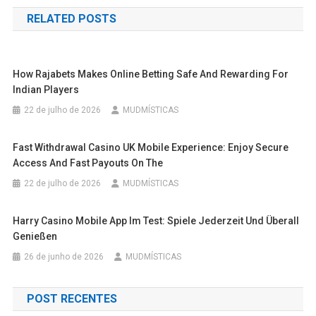
de
RELATED POSTS
Post
How Rajabets Makes Online Betting Safe And Rewarding For
Indian Players
22 de julho de 2026
MUDMÍSTICAS
Fast Withdrawal Casino UK Mobile Experience: Enjoy Secure
Access And Fast Payouts On The
22 de julho de 2026
MUDMÍSTICAS
Harry Casino Mobile App Im Test: Spiele Jederzeit Und Überall
Genießen
26 de junho de 2026
MUDMÍSTICAS
POST RECENTES