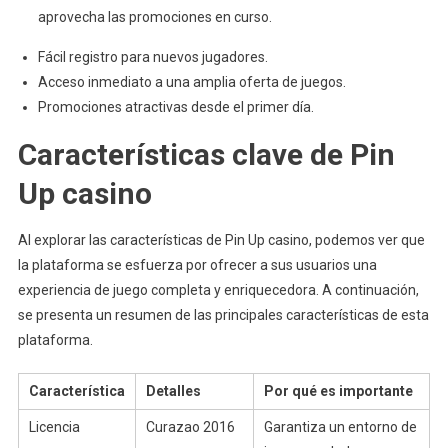
aprovecha las promociones en curso.
Fácil registro para nuevos jugadores.
Acceso inmediato a una amplia oferta de juegos.
Promociones atractivas desde el primer día.
Características clave de Pin
Up casino
Al explorar las características de Pin Up casino, podemos ver que
la plataforma se esfuerza por ofrecer a sus usuarios una
experiencia de juego completa y enriquecedora. A continuación,
se presenta un resumen de las principales características de esta
plataforma.
Característica
Detalles
Por qué es importante
Licencia
Curazao 2016
Garantiza un entorno de