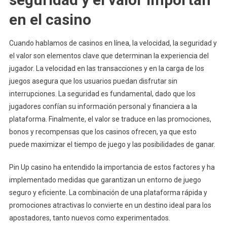
en el casino
Cuando hablamos de casinos en línea, la velocidad, la seguridad y
el valor son elementos clave que determinan la experiencia del
jugador. La velocidad en las transacciones y en la carga de los
juegos asegura que los usuarios puedan disfrutar sin
interrupciones. La seguridad es fundamental, dado que los
jugadores confían su información personal y financiera a la
plataforma. Finalmente, el valor se traduce en las promociones,
bonos y recompensas que los casinos ofrecen, ya que esto
puede maximizar el tiempo de juego y las posibilidades de ganar.
Pin Up casino ha entendido la importancia de estos factores y ha
implementado medidas que garantizan un entorno de juego
seguro y eficiente. La combinación de una plataforma rápida y
promociones atractivas lo convierte en un destino ideal para los
apostadores, tanto nuevos como experimentados.