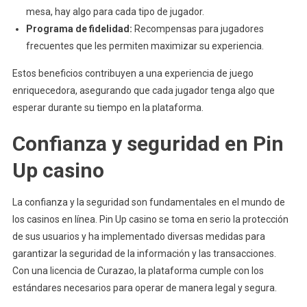
mesa, hay algo para cada tipo de jugador.
Programa de fidelidad:
Recompensas para jugadores
frecuentes que les permiten maximizar su experiencia.
Estos beneficios contribuyen a una experiencia de juego
enriquecedora, asegurando que cada jugador tenga algo que
esperar durante su tiempo en la plataforma.
Confianza y seguridad en Pin
Up casino
La confianza y la seguridad son fundamentales en el mundo de
los casinos en línea. Pin Up casino se toma en serio la protección
de sus usuarios y ha implementado diversas medidas para
garantizar la seguridad de la información y las transacciones.
Con una licencia de Curazao, la plataforma cumple con los
estándares necesarios para operar de manera legal y segura.