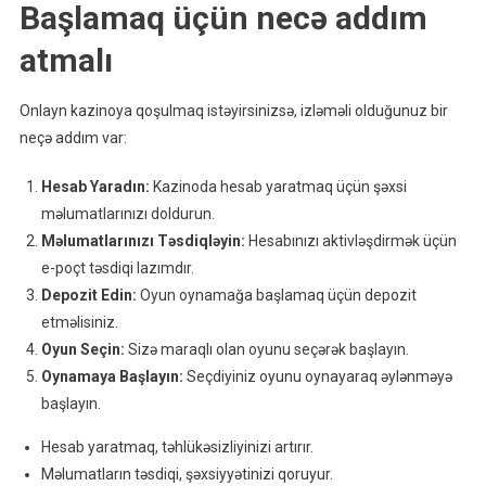
Başlamaq üçün necə addım
atmalı
Onlayn kazinoya qoşulmaq istəyirsinizsə, izləməli olduğunuz bir
neçə addım var:
Hesab Yaradın:
Kazinoda hesab yaratmaq üçün şəxsi
məlumatlarınızı doldurun.
Məlumatlarınızı Təsdiqləyin:
Hesabınızı aktivləşdirmək üçün
e-poçt təsdiqi lazımdır.
Depozit Edin:
Oyun oynamağa başlamaq üçün depozit
etməlisiniz.
Oyun Seçin:
Sizə maraqlı olan oyunu seçərək başlayın.
Oynamaya Başlayın:
Seçdiyiniz oyunu oynayaraq əylənməyə
başlayın.
Hesab yaratmaq, təhlükəsizliyinizi artırır.
Məlumatların təsdiqi, şəxsiyyətinizi qoruyur.