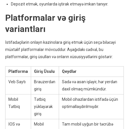
Depozit etmək, oyunlarda iştirak etməyə imkan tanıyır.
Platformalar və giriş
variantları
İstifadəçilərin onlayn kazinolara giriş etmək üçün seçə biləcəyi
müxtəlif platformalar mövcuddur. Aşağıdakı cədvəl, bu
platformalar, giriş üsulları və onların xüsusiyyətlərini göstərir:
Platforma
Giriş Üsulu
Qeydlər
Veb Saytı
Brauzerdən
Sadə və asan işləyir, hər yerdən
giriş
daxil olmaq mümkündür.
Mobil
Tətbiq
Mobil cihazlardan istifadə üçün
Tətbiq
yükləyərək
optimallaşdırılmışdır.
giriş
İOS və
Mobil
Tam mobil uyğun bir təcrübə