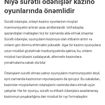
Niyə sürətli ödənişlər kazino
oyunlarında önəmlidir
Sürətli ödənişlər, onlayn kazino oyunlarının müştəri
məmnuniyyətini artıran əsas amillərdəndir. İstifadəçilər,
qazandıqları məblagları tez bir zamanda əldə etmək istəyirlər.
Sürətli ödənişlər, oyunçuların kazinoya olan etibarını artırır və
onların geri dönmə ehtimalını yüksəldir. Əgər bir kazino oyunçulara
uzun müddət gözlətmək məcburiyyətində qalırsa, bu, onların
müsbət təcrübəsini zədələyərək, alternativ kazinolara
yönəlmələrinə səbəb ola bilər.
Ödənişlərin sürətli olması yalnız oyunçuların məmnuniyyətini deyil,
eyni zamanda kazinonun reputasiyasını da qoruyur. Bu səbəbdən,
kazinolar müştərilərinin ödənişlərini vaxtında idarə etmək üçün
çalışırlar. Hər bir oyunçu, sürətli və etibarlı ödənişlərə əsaslanaraq,
kazinonun peşəkarlığına dair müsbət bir rəy formalaşdırır.