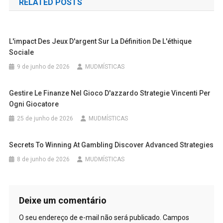
RELATED POSTS
Post
L'impact Des Jeux D'argent Sur La Définition De L'éthique
Sociale
9 de junho de 2026
MUDMÍSTICAS
Gestire Le Finanze Nel Gioco D'azzardo Strategie Vincenti Per
Ogni Giocatore
25 de junho de 2026
MUDMÍSTICAS
Secrets To Winning At Gambling Discover Advanced Strategies
8 de junho de 2026
MUDMÍSTICAS
Deixe um comentário
O seu endereço de e-mail não será publicado.
Campos