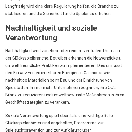
Langfristig wird eine klare Regulierung helfen, die Branche zu
stabilisieren und die Sicherheit für die Spieler zu erhöhen.
Nachhaltigkeit und soziale
Verantwortung
Nachhaltigkeit wird zunehmend zu einem zentralen Thema in
der Glücksspielbranche. Betreiber erkennen die Notwendigkeit,
umweltfreundliche Praktiken zu implementieren. Dies umfasst
den Einsatz von erneuerbaren Energien in Casinos sowie
nachhaltige Materialien beim Bau und der Einrichtung von
Spielstätten. Immer mehr Unternehmen beginnen, ihre CO2-
Bilanz zu reduzieren und umweltbewusste Maßnahmen in ihren
Geschäftsstrategien zu verankern.
Soziale Verantwortung spielt ebenfalls eine wichtige Rolle.
Glücksspielanbieter sind angehalten, Programme zur
Spielsuchtprävention und zur Aufklärung über