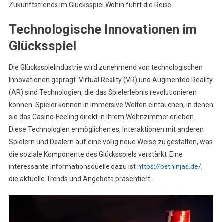
Zukunftstrends im Glücksspiel Wohin führt die Reise
Im
Glücksspiel
Technologische Innovationen im
Wohin
Glücksspiel
Führt
Die
Reise
Die Glücksspielindustrie wird zunehmend von technologischen
Innovationen geprägt. Virtual Reality (VR) und Augmented Reality
(AR) sind Technologien, die das Spielerlebnis revolutionieren
können. Spieler können in immersive Welten eintauchen, in denen
sie das Casino-Feeling direkt in ihrem Wohnzimmer erleben.
Diese Technologien ermöglichen es, Interaktionen mit anderen
Spielern und Dealern auf eine völlig neue Weise zu gestalten, was
die soziale Komponente des Glücksspiels verstärkt. Eine
interessante Informationsquelle dazu ist
https://betninjas.de/
,
die aktuelle Trends und Angebote präsentiert.