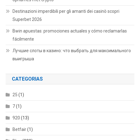
Destinazioni imperdibili per gli amanti dei casinò scopri
Superbet 2026
Bwin apuestas: promociones actuales y cómo reclamarlas
fácilmente
Лучшие слоты в казино: что выбрать для максимального
выигрыша
CATEGORIAS
25
(1)
7
(1)
920
(13)
Betfair
(1)