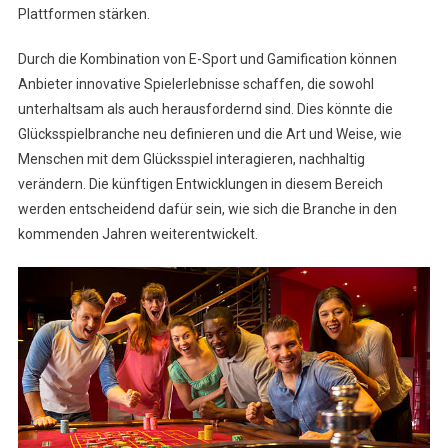
Plattformen stärken.
Durch die Kombination von E-Sport und Gamification können
Anbieter innovative Spielerlebnisse schaffen, die sowohl
unterhaltsam als auch herausfordernd sind. Dies könnte die
Glücksspielbranche neu definieren und die Art und Weise, wie
Menschen mit dem Glücksspiel interagieren, nachhaltig
verändern. Die künftigen Entwicklungen in diesem Bereich
werden entscheidend dafür sein, wie sich die Branche in den
kommenden Jahren weiterentwickelt.