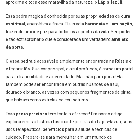
aproxima e toca essa maravilha da natureza: o
Lápis-lazúli
.
Essa pedra mágica é conhecida por suas
propriedades
de
cura
espiritual
, energética e física. Ela irradia
harmonia
e
iluminação
,
trazendo
amor
e paz para todos os aspectos da vida. Seu poder
é tão extraordinário que é considerada um verdadeiro
amuleto
da sorte
.
O
essa pedra
é acessível e amplamente encontrada na Rússia e
Afeganistão. Sua cor principal, o azul profundo, é como um portal
para a tranquilidade e a serenidade. Mas não para por aí! Ela
também pode ser encontrada em outras nuances de azul,
dourado e branco, às vezes com pequenos fragmentos de pirita,
que brilham como estrelas no céu noturno.
Essa
pedra preciosa
tem tanto a oferecer! Em nosso artigo,
exploraremos a história fascinante por trás do
Lápis-lazúli
, seus
usos terapêuticos,
benefícios
para a saúde e técnicas de
cuidado. Prepare-se para mergulhar em um mundo de