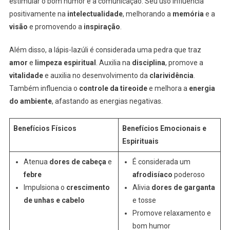
estimular o bom humor e a comunicação. Seu uso influencia
positivamente na
intelectualidade
, melhorando a
memória
e a
visão
e promovendo a
inspiração
.
Além disso, a lápis-lazúli é considerada uma pedra que traz
amor
e
limpeza espiritual
. Auxilia na
disciplina
, promove a
vitalidade
e auxilia no desenvolvimento da
clarividência
.
Também influencia o
controle da tireoide
e melhora a
energia
do ambiente
, afastando as energias negativas.
Benefícios Físicos
Benefícios Emocionais e
Espirituais
Atenua
dores de cabeça
e
É considerada um
febre
afrodisíaco
poderoso
Impulsiona o
crescimento
Alivia
dores de garganta
de unhas e cabelo
e tosse
Promove relaxamento e
bom humor