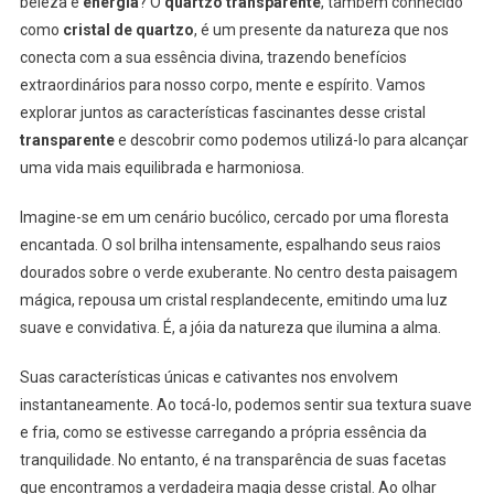
beleza e
energia
? O
quartzo transparente
, também conhecido
como
cristal de quartzo
, é um presente da natureza que nos
conecta com a sua essência divina, trazendo benefícios
extraordinários para nosso corpo, mente e espírito. Vamos
explorar juntos as características fascinantes desse cristal
transparente
e descobrir como podemos utilizá-lo para alcançar
uma vida mais equilibrada e harmoniosa.
Imagine-se em um cenário bucólico, cercado por uma floresta
encantada. O sol brilha intensamente, espalhando seus raios
dourados sobre o verde exuberante. No centro desta paisagem
mágica, repousa um cristal resplandecente, emitindo uma luz
suave e convidativa. É, a jóia da natureza que ilumina a alma.
Suas características únicas e cativantes nos envolvem
instantaneamente. Ao tocá-lo, podemos sentir sua textura suave
e fria, como se estivesse carregando a própria essência da
tranquilidade. No entanto, é na transparência de suas facetas
que encontramos a verdadeira magia desse cristal. Ao olhar