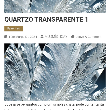
QUARTZO TRANSPARENTE 1
Favoritas
MUDMÍSTICAS
On
1 De Março De 2024
Leave A Comment
QUAR
TRAN
1
Você já se perguntou como um simples cristal pode conter tanta